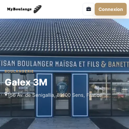
Connexion
BOULANGERIE
Galex 3M
156 Av. de Senigallia, 89100 Sens, France