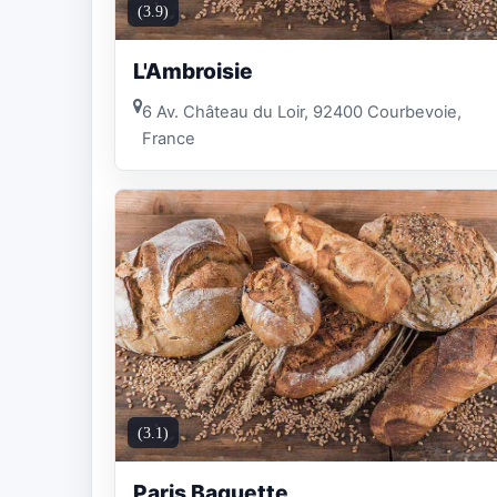
(3.9)
L'Ambroisie
6 Av. Château du Loir, 92400 Courbevoie,
France
(3.1)
Paris Baguette