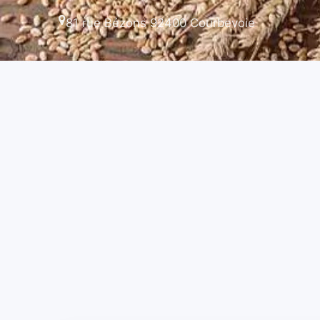
81 rue Bézons 92400 Courbevoie