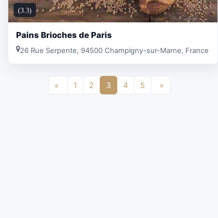
(3.3)
Pains Brioches de Paris
26 Rue Serpente, 94500 Champigny-sur-Marne, France
«
1
2
3
4
5
»