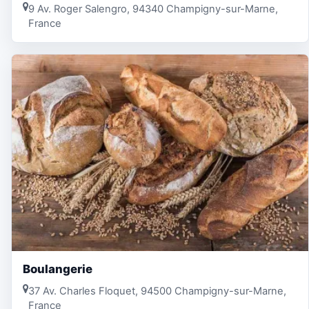
9 Av. Roger Salengro, 94340 Champigny-sur-Marne,
France
Boulangerie
37 Av. Charles Floquet, 94500 Champigny-sur-Marne,
France