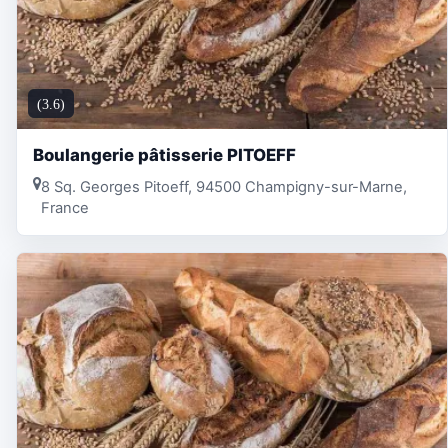
(3.6)
Boulangerie pâtisserie PITOEFF
8 Sq. Georges Pitoeff, 94500 Champigny-sur-Marne,
France