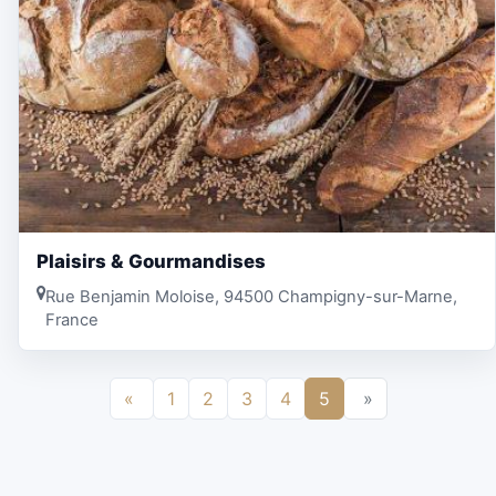
Plaisirs & Gourmandises
Rue Benjamin Moloise, 94500 Champigny-sur-Marne,
France
«
1
2
3
4
5
»