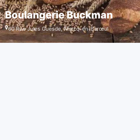
BOULANGERIE
Boulangerie Buckman
60 Rue Jules Guesde, Marcq-en-Barœul