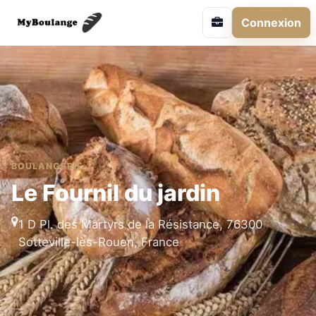
Connexion
BOULANGERIE
Le Fournil du jardin
1 D Pl. des Martyrs de la Résistance, 76300
Sotteville-lès-Rouen, France