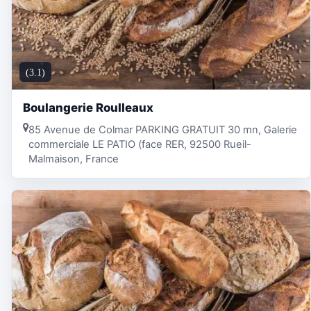
(3.1)
Boulangerie Roulleaux
85 Avenue de Colmar PARKING GRATUIT 30 mn, Galerie
commerciale LE PATIO (face RER, 92500 Rueil-
Malmaison, France