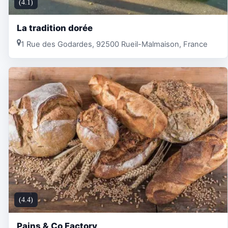
(4.1)
La tradition dorée
1 Rue des Godardes, 92500 Rueil-Malmaison, France
(4.4)
Pains & Co Factory