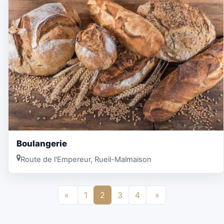
Boulangerie
Route de l'Empereur, Rueil-Malmaison
«
1
2
3
4
»