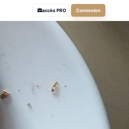
ille Boulangerie | Rése
accès PRO
Connexion