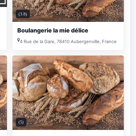
(3.8)
Boulangerie la mie délice
4 Rue de la Gare, 78410 Aubergenville, France
(5)