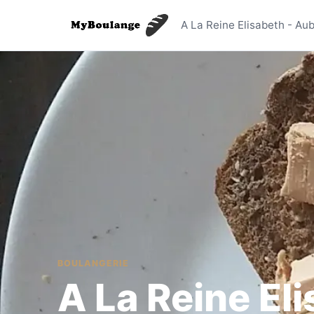
A La Rein
A La Reine Elisabeth - Aub
BOULANGERIE
A La Reine El