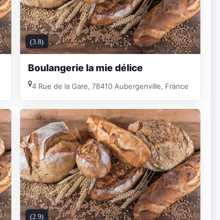
(3.8)
Boulangerie la mie délice
4 Rue de la Gare, 78410 Aubergenville, France
(2.9)