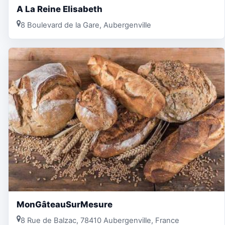
A La Reine Elisabeth
8 Boulevard de la Gare, Aubergenville
MonGâteauSurMesure
8 Rue de Balzac, 78410 Aubergenville, France