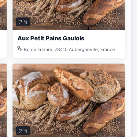
(3.3)
Aux Petit Pains Gaulois
8 Bd de la Gare, 78410 Aubergenville, France
(2.9)