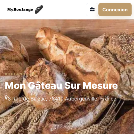
Connexion
BOULANGERIE
Mon Gâteau Sur Mesure
8 Rue de Balzac, 78410 Aubergenville, France